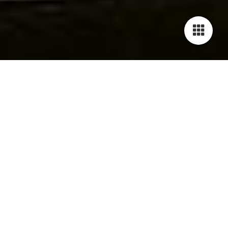
DATEN­SCHUTZ
1. Datenschutz auf einen Blick
a. Allgemeine Hinweise
Die folgenden Hinweise geben einen einfachen Überblick
darüber, was mit Ihren personenbezogenen Daten passiert,
wenn Sie diese Website besuchen. Personenbezogene Daten
sind alle Daten, mit denen Sie persönlich identifiziert werden
können. Ausführliche Informationen zum Thema Datenschutz
entnehmen Sie unserer unter diesem Text aufgeführten
Datenschutzerklärung.
b. Datenerfassung auf dieser Website